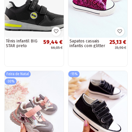
Tênis infantil BIG
Sapatos casuais
59,44 €
25,13 €
STAR preto
infantis com glitter
66,05 €
35,90 €
Ally
Feira de Natal
-15%
-30%