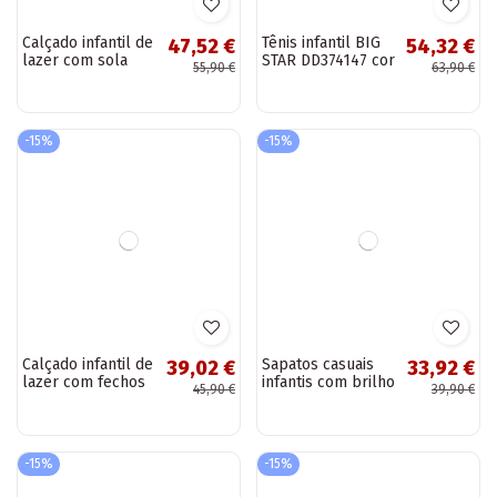
Calçado infantil de
Calçado infantil de
47,52 €
47,52 €
lazer com sola
lazer com sola
55,90 €
55,90 €
com zíper BIG
com zíper BIG
STAR HH374188 cor
STAR HH374190
preta
vermelho
-15%
-15%