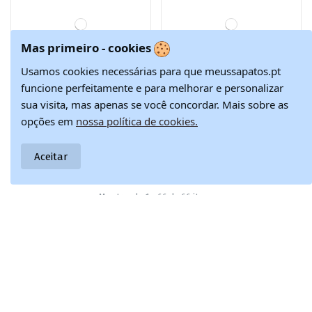
adesivos BIG STAR
HH374201 azul
escuro
Mas primeiro - cookies
-15%
-15%
Usamos cookies necessárias para que meussapatos.pt
funcione perfeitamente e para melhorar e personalizar
sua visita, mas apenas se você concordar. Mais sobre as
opções em
nossa política de cookies.
Aceitar
Calçado infantil de
Tênis modelo
34,77 €
39,02 €
lazer com fechos
clássico infantil
40,90 €
45,90 €
adesivos BIG STAR
com sola plana
HH374200 cor
BIG STAR
preta
HH374196
vermelho
-15%
-15%