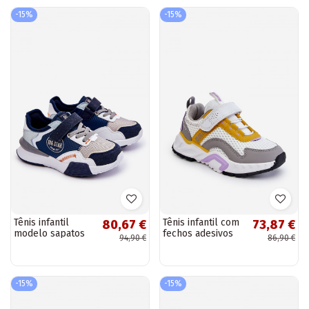
preta
-15%
-15%
Tênis infantil
Tênis infantil com
80,67 €
73,87 €
modelo sapatos
fechos adesivos
94,90 €
86,90 €
Memory Foam
Big Star JJ374257
System Big Star
Branco-amarelo
LL374225 azul
escuro
-15%
-15%