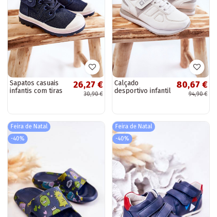
Sapatos casuais
Calçado
26,27 €
80,67 €
infantis com tiras
desportivo infantil
30,90 €
94,90 €
em azul escuro
Big Star KK374009
Tobby
branco
Feira de Natal
Feira de Natal
-40%
-40%