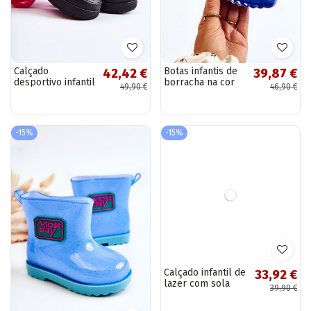
Calçado
Botas infantis de
42,42 €
39,87 €
desportivo infantil
borracha na cor
49,90 €
46,90 €
com fechos
azul escuro Rain
adesivos na cor
preta Elike
-15%
-15%