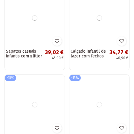
Calçado infantil de
Tênis infantil BIG
47,52 €
54,32 €
lazer com sola
STAR DD374147 cor
55,90 €
63,90 €
com zíper BIG
preta
STAR HH374189
azul escuro
-15%
-15%