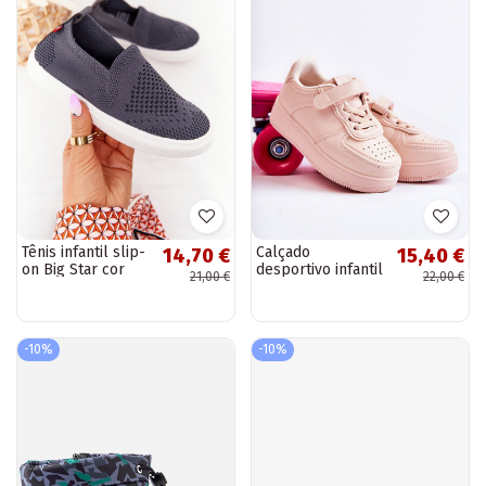
Tênis infantil slip-
Calçado
14,70 €
15,40 €
on Big Star cor
desportivo infantil
21,00 €
22,00 €
cinza
com fechos
adesivos na cor
rosa Elike
-10%
-10%