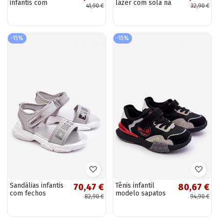
infantis com
lazer com sola na
41,90 €
32,90 €
fechos adesivos
cor cáqui Filemon
em Bernie branco
-15%
-15%
Sandálias infantis
Tênis infantil
70,47 €
80,67 €
com fechos
modelo sapatos
82,90 €
94,90 €
adesivos Big Star
Memory Foam
LL374194 cor prata
System Big Star
LL374224 cor