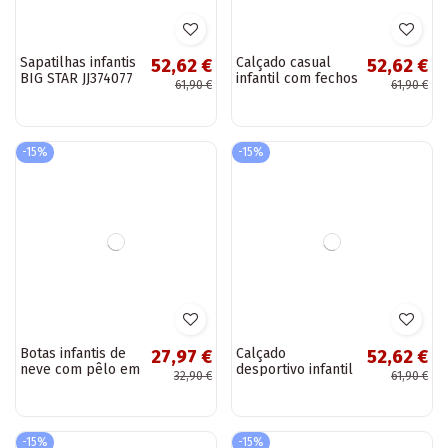
Sapatilhas infantis
Calçado casual
52,62 €
52,62 €
BIG STAR JJ374077
infantil com fechos
61,90 €
61,90 €
azul escuro
adesivos BIG STAR
JJ374056 cor
amarela
-15%
-15%