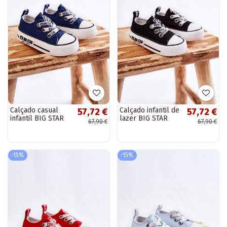
Calçado casual
Calçado infantil de
57,72 €
57,72 €
infantil BIG STAR
lazer BIG STAR
67,90 €
67,90 €
KK374050 azul
KK374049 preto e
escuro
branco
-15%
-15%