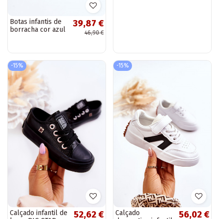
Botas infantis de
Calçado infantil de
39,87 €
33,92 €
borracha cor azul
lazer com sola
46,90 €
39,90 €
Rain
com zíper bege e
verde Filemon
-15%
-15%
Calçado infantil de
Calçado
52,62 €
56,02 €