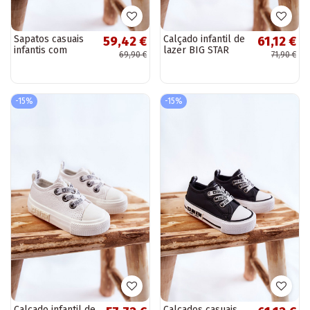
Sapatos casuais
Calçado infantil de
59,42 €
61,12 €
infantis com
lazer BIG STAR
69,90 €
71,90 €
fechos adesivos
KK374059 preto
BIG STAR
KK374090 preto
-15%
-15%
Calçado infantil de
Calçados casuais