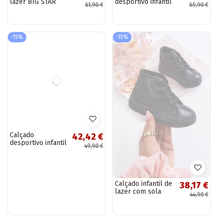
lazer BIG STAR
desportivo infantil
61,90 €
65,90 €
JJ374311 preto
branco-preto
Jessie
-15%
-15%
Calçado
Calçado infantil de
42,42 €
38,17 €
desportivo infantil
lazer com sola
49,90 €
44,90 €
na cor preta Frillo
Marney preta