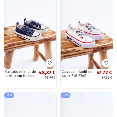
Calçado infantil de
Calçado infantil de
48,37 €
57,72 €
lazer com fechos
lazer BIG STAR
56,90 €
67,90 €
adesivos BIG STAR
KK374048 branco
KK374075 azul
escuro
-15%
-15%