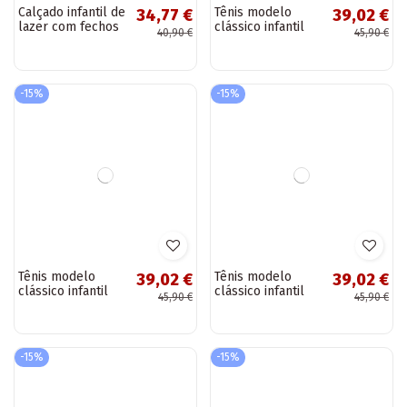
Calçado infantil de
Sapatos casuais
39,02 €
33,92 €
lazer com fechos
infantis com brilho
45,90 €
39,90 €
adesivos Táxi
prateado Bling-
branco-vermelho
Bling
-15%
-15%
Sapatos casuais
39,02 €
infantis com glitter
45,90 €
na cor ouro rosa
Bling-Bling
Calçado infantil de
34,77 €
lazer com fechos
40,90 €