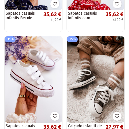
Sapatos casuais
Sapatos casuais
35,62 €
35,62 €
infantis Bernie
infantis com
41,90 €
41,90 €
com fechos
fechos adesivos
adesivos em azul
em vermelho
marinho
Bernie
-15%
-15%
Sapatos casuais
Calçado infantil de
35,62 €
27,97 €