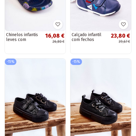
Chinelos infantis
Calçado infantil
16,08 €
23,80 €
leves com
com fechos
26,80 €
39,67 €
dinossauros
adesivos na cor
brincalhões na cor
azul escuro Milo
azul escuro Astro
-15%
-15%