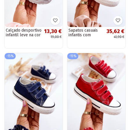
Calçado desportivo
Sapatos casuais
13,30 €
35,62 €
infantil leve na cor
infantis com
19,00 €
41,90 €
cinza-rosa Mobby
fechos adesivos
em Bernie preto
-15%
-15%