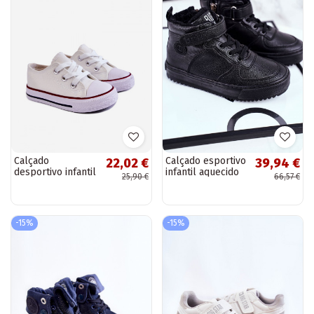
Calçado
Calçado esportivo
22,02 €
39,94 €
desportivo infantil
infantil aquecido
25,90 €
66,57 €
clássico na cor
Big Star cor preta
branca Filemon
-15%
-15%