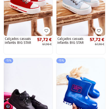
Calçados casuais
Calçados casuais
57,72 €
57,72 €
infantis BIG STAR
infantis BIG STAR
67,90 €
67,90 €
KK374051
KK374053 azul
vermelho
-15%
-15%