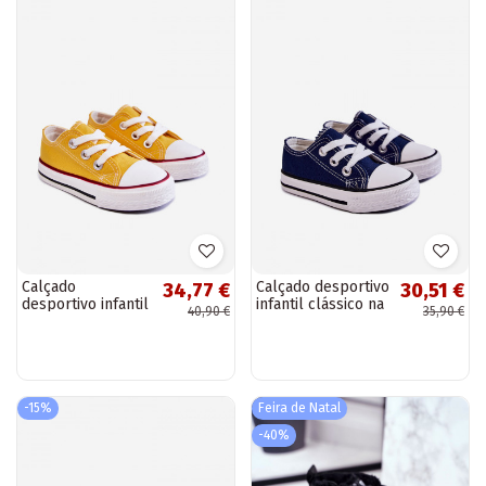
Calçado
Calçado desportivo
34,77 €
30,51 €
desportivo infantil
infantil clássico na
40,90 €
35,90 €
clássico na cor
cor azul escuro
amarela Filemon
Filemon
-15%
Feira de Natal
-40%