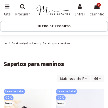
0
Arte
Procurar
Entrar
Carrinho
FILTRO DE PRODUTO
Lar
Batai, avalynė vaikams
Sapatos para meninos
Sapatos para meninos
Mais recente Primeiro
66
Feira de Natal
Feira de Natal
-30%
-30%
Novo
Novo