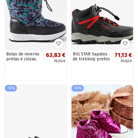
Botas de inverno
BIG STAR Sapatos
63,83 €
71,13 €
pretas e cinzas,
de trekking pretos
70,92 €
79,03 €
“Big Star
para crianças
KK374238”
-10%
-30%