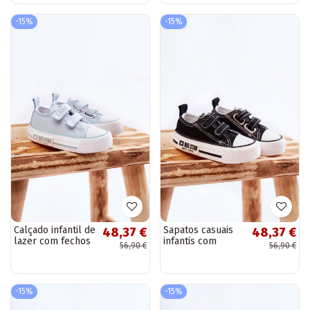
branca
-15%
-15%
Calçado infantil de
Sapatos casuais
48,37 €
48,37 €
lazer com fechos
infantis com
56,90 €
56,90 €
adesivos BIG STAR
fechos adesivos
KK374078 cor azul
BIG STAR
KK374074 preto e
branco
-15%
-15%