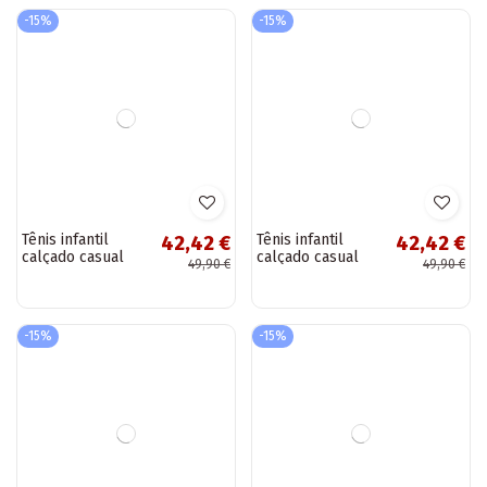
-15%
-15%
Tênis infantil
Tênis infantil
42,42 €
42,42 €
calçado casual
calçado casual
49,90 €
49,90 €
com fechos
com fechos
adesivos na cor
adesivos cor
preta Foster
branca Foster
-15%
-15%