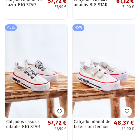
57,72 €
61,12 €
lazer BIG STAR
infantis BIG STAR
67,90 €
71,90 €
KK374058 branco
KK374041 preto e
branco
-15%
-15%
Calçados casuais
Calçado infantil de
57,72 €
48,37 €
infantis BIG STAR
lazer com fechos
67,90 €
56,90 €
KK374040 branco
adesivos BIG STAR
KK374079 cor