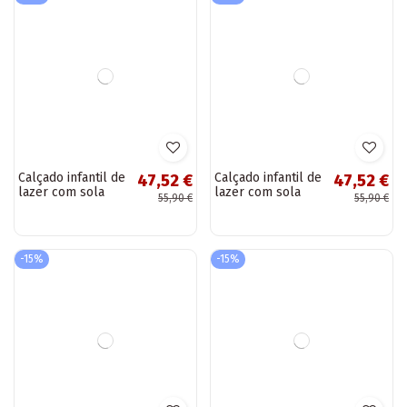
Botas infantis de
Calçado
27,97 €
52,62 €
neve com pêlo em
desportivo infantil
32,90 €
61,90 €
azul escuro Kawai
aquecido na cor
azul escuro Clafi
-15%
-15%