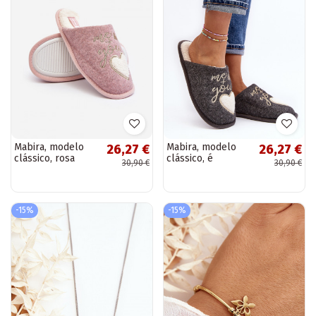
Mabira, modelo
Mabira, modelo
26,27 €
26,27 €
clássico, rosa
clássico, é
30,90 €
30,90 €
aquecido Mabira,
aquecido por
com modelo
modelo ousado na
ousado
cor cinza
-15%
-15%