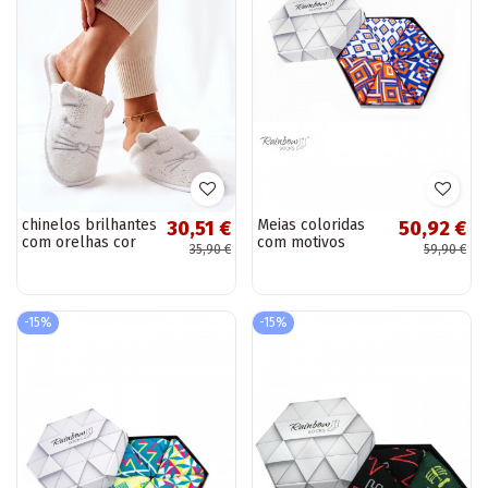
chinelos brilhantes
Meias coloridas
30,51 €
50,92 €
com orelhas cor
com motivos
35,90 €
59,90 €
branca Kaisy
geométricos 3
pares
-15%
-15%