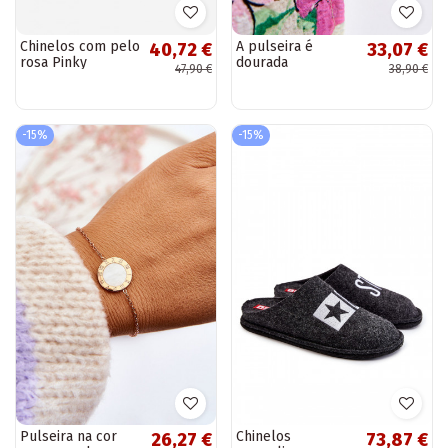
Chinelos com pelo
A pulseira é
40,72 €
33,07 €
rosa Pinky
dourada
47,90 €
38,90 €
-15%
-15%
Pulseira na cor
Chinelos
26,27 €
73,87 €