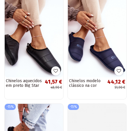
Chinelos aquecidos
Chinelos modelo
41,57 €
44,12 €
em preto Big Star
clássico na cor
48,90 €
51,90 €
KK274604
azul escuro Big
Star KK274601
-15%
-15%