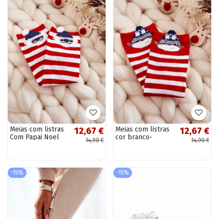
Meias com listras
Meias com listras
12,67 €
12,67 €
Com Papai Noel
cor branco-
14,90 €
14,90 €
Cores branco-
vermelho
vermelho
-15%
-15%