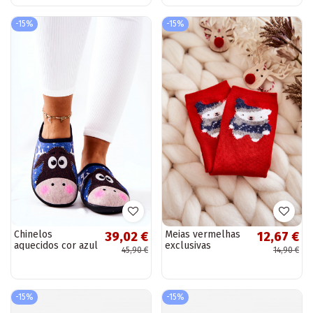
-15%
-15%
Chinelos
Meias vermelhas
39,02 €
12,67 €
aquecidos cor azul
exclusivas
45,90 €
14,90 €
Elodie
-15%
-15%