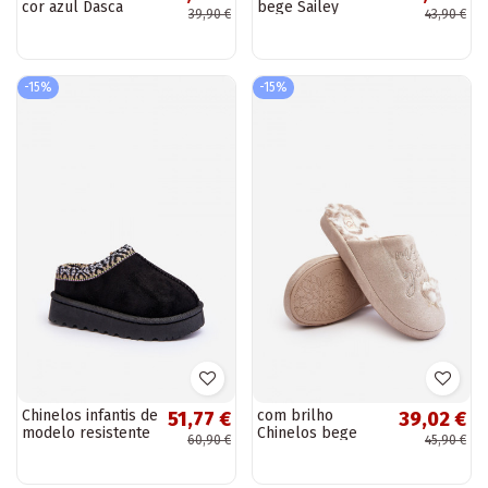
cor azul Dasca
bege Sailey
39,90 €
43,90 €
-15%
-15%
Chinelos infantis de
com brilho
51,77 €
39,02 €
modelo resistente
Chinelos bege
60,90 €
45,90 €
para aquecer na
Geraja
cor preta Olivane