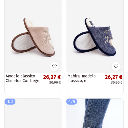
Modelo clássico
Mabira, modelo
26,27 €
26,27 €
Chinelos Cor bege
clássico, é
30,90 €
30,90 €
quente Mabira do
aquecido por
modelo resistente
modelo ousado na
cor azul
-15%
-15%