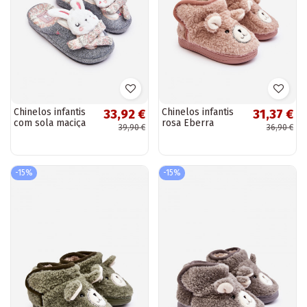
Chinelos infantis
Chinelos infantis
33,92 €
31,37 €
com sola maciça
rosa Eberra
39,90 €
36,90 €
na cor cinza Dasca
-15%
-15%