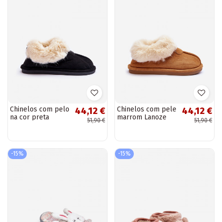
Chinelos com pelo
Chinelos com pele
44,12 €
44,12 €
na cor preta
marrom Lanoze
51,90 €
51,90 €
Lanoze
-15%
-15%