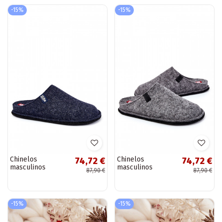
-15%
-15%
Chinelos
Chinelos
74,72 €
74,72 €
masculinos
masculinos
87,90 €
87,90 €
clássicos Big Star
clássicos Big Star
KK176004 azul
KK176001 cor
escuro
cinza
-15%
-15%