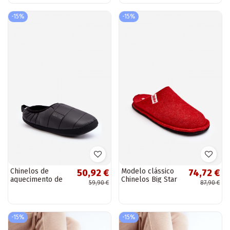
-15%
-15%
Chinelos de
Modelo clássico
50,92 €
74,72 €
aquecimento de
Chinelos Big Star
59,90 €
87,90 €
modelo resistente,
KK276012
preto Big Star
vermelho
KK174363
-15%
-15%