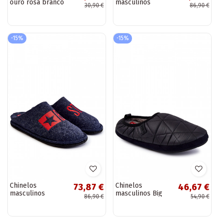
ouro rosa branco
masculinos
30,90 €
86,90 €
clássicos Big Star
KK176003 pretos
-15%
-15%
Chinelos
Chinelos
73,87 €
46,67 €
masculinos
masculinos Big
86,90 €
54,90 €
clássicos Big Star
Star KK174365
KK176002 azul
pretos
escuro