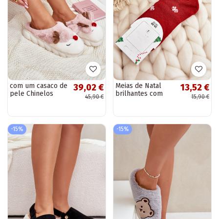
com um casaco de
Meias de Natal
39,02 €
13,52 €
pele Chinelos
brilhantes com
45,90 €
15,90 €
Feminino Com um
bonecos de neve
tema Rena cor
vermelhos
rosa EMistira
-15%
-15%