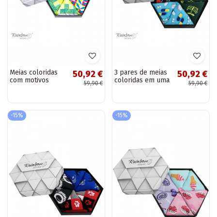
Meias coloridas
3 pares de meias
50,92 €
50,92 €
com motivos
coloridas em uma
59,90 €
59,90 €
geométricos 3
caixa
pares
-15%
-15%