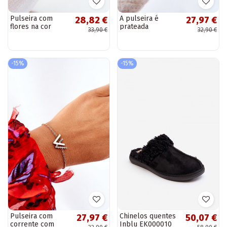
Pulseira com
A pulseira é
28,82 €
27,97 €
flores na cor
prateada
33,90 €
32,90 €
dourada
-15%
-15%
Pulseira com
Chinelos quentes
27,97 €
50,07 €
corrente com
Inblu EK000010