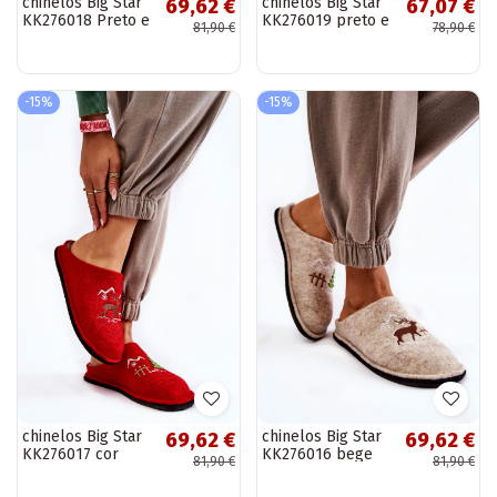
chinelos Big Star
chinelos Big Star
69,62 €
67,07 €
KK276018 Preto e
KK276019 preto e
81,90 €
78,90 €
bege
vermelho
-15%
-15%
chinelos Big Star
chinelos Big Star
69,62 €
69,62 €
KK276017 cor
KK276016 bege
81,90 €
81,90 €
areia vermelha