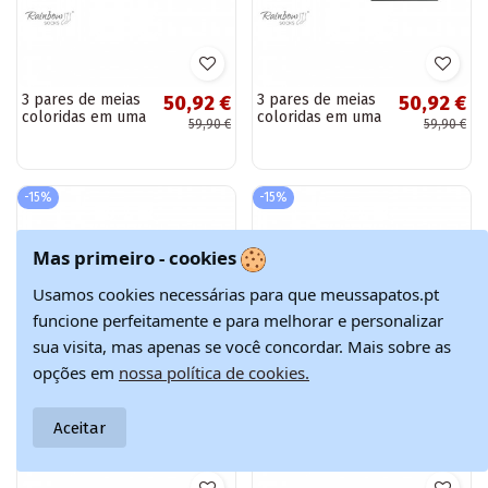
3 pares de meias
3 pares de meias
50,92 €
50,92 €
coloridas em uma
coloridas em uma
59,90 €
59,90 €
caixa
caixa
-15%
-15%
Mas primeiro - cookies
Usamos cookies necessárias para que meussapatos.pt
funcione perfeitamente e para melhorar e personalizar
sua visita, mas apenas se você concordar. Mais sobre as
opções em
nossa política de cookies.
Aceitar