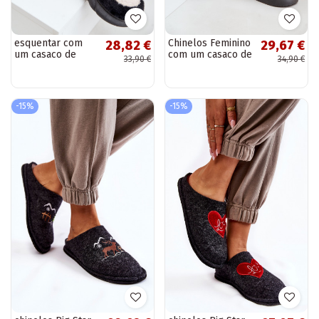
esquentar com
Chinelos Feminino
28,82 €
29,67 €
um casaco de
com um casaco de
33,90 €
34,90 €
pele Chinelos
pele I Ozdobnym
Feminino cor
com coraçõesm
preta Jozelinetta
cor preta Otielo
-15%
-15%