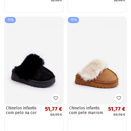
32,90 €
58,90 €
olhos brilhantes
pretos
na cor ouro rosa
-15%
-15%
Chinelos infantis
Chinelos infantis
51,77 €
51,77 €
com pelo na cor
com pele marrom
60,90 €
60,90 €
preta Birasta
Birasta