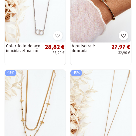
Colar feito de aço
A pulseira é
28,82 €
27,97 €
inoxidável na cor
dourada
33,90 €
32,90 €
prata
-15%
-15%