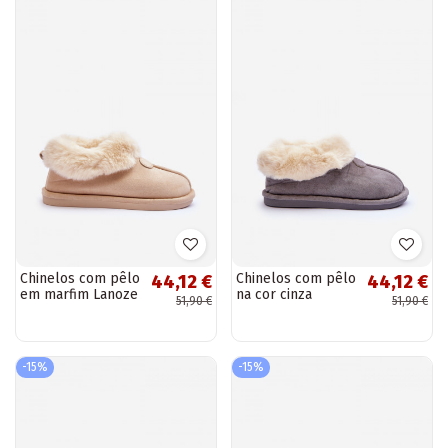
Chinelos com pêlo
Chinelos com pêlo
44,12 €
44,12 €
em marfim Lanoze
na cor cinza
51,90 €
51,90 €
Lanoze
-15%
-15%