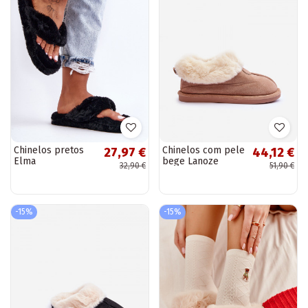
Chinelos pretos
Chinelos com pele
27,97 €
44,12 €
Elma
bege Lanoze
32,90 €
51,90 €
-15%
-15%