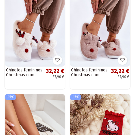
Chinelos femininos
Chinelos femininos
32,22 €
32,22 €
Christmas com
Christmas com
37,90 €
37,90 €
pele e renas, cor
pele e renas, cor
creme Clarie
areia Clarie
-15%
-15%