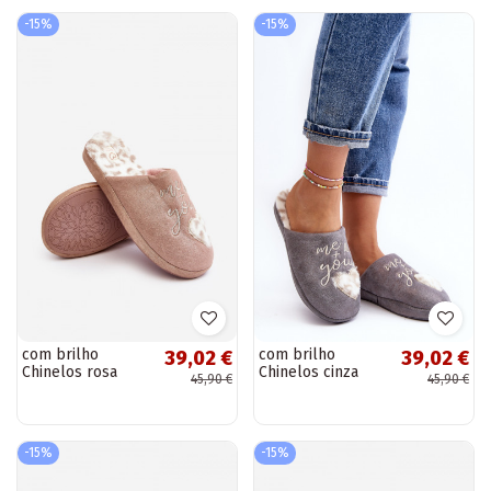
-15%
-15%
com brilho
com brilho
39,02 €
39,02 €
Chinelos rosa
Chinelos cinza
45,90 €
45,90 €
Geraja
Geraja
-15%
-15%