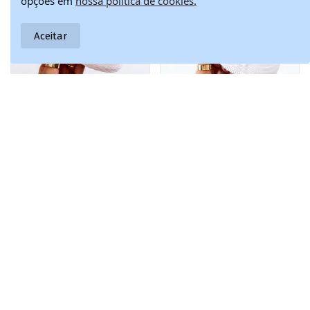
opções em
nossa política de cookies.
Aceitar
Calçado casual
Calçado infantil de
26,60 €
30,82 €
infantil com
lazer branco da
44,34 €
51,36 €
fechos adesivos
BIG STAR
na cor branca
Foster
-15%
-15%