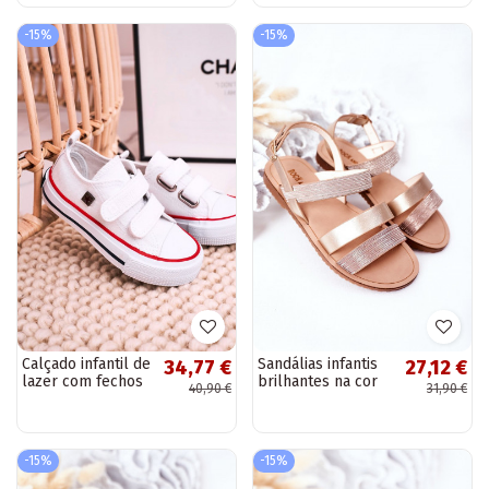
vermelho
-15%
-15%
Calçado infantil de
Sandálias infantis
34,77 €
27,12 €
lazer com fechos
brilhantes na cor
40,90 €
31,90 €
adesivos BIG STAR
ouro rosa Natalie
HH374199 cor
branca
-15%
-15%