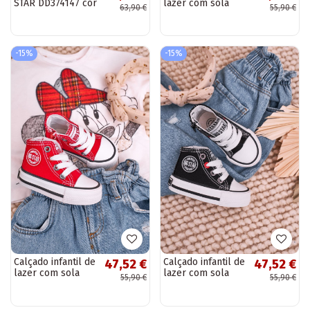
STAR DD374147 cor
lazer com sola
63,90 €
55,90 €
preta
com zíper BIG
STAR HH374189
azul escuro
-15%
-15%
Calçado infantil de
Calçado infantil de
47,52 €
47,52 €
lazer com sola
lazer com sola
55,90 €
55,90 €
com zíper BIG
com zíper BIG
STAR HH374190
STAR HH374188 cor
vermelho
preta