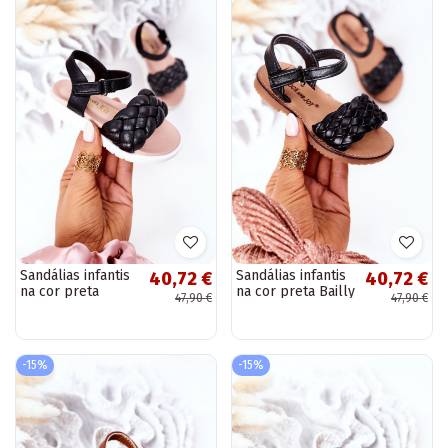
Sandálias infantis
Sandálias infantis
40,72 €
40,72 €
na cor preta
na cor preta Bailly
47,90 €
47,90 €
Adella
-15%
-15%