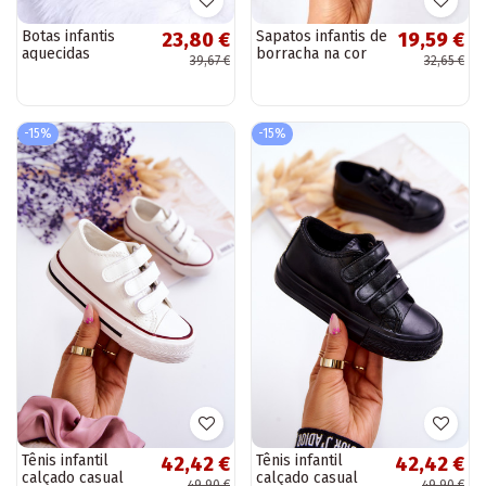
Botas infantis
Sapatos infantis de
23,80 €
19,59 €
aquecidas
borracha na cor
39,67 €
32,65 €
prateadas
verde
-15%
-15%
Tênis infantil
Tênis infantil
42,42 €
42,42 €
calçado casual
calçado casual
49,90 €
49,90 €