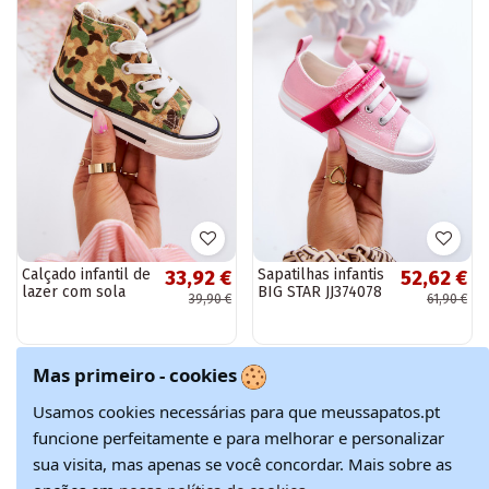
Calçado infantil de
Sapatilhas infantis
33,92 €
52,62 €
lazer com sola
BIG STAR JJ374078
39,90 €
61,90 €
com zíper bege e
cor rosa
verde Filemon
Mas primeiro - cookies
Feira de Natal
Feira de Natal
-40%
-40%
Usamos cookies necessárias para que meussapatos.pt
funcione perfeitamente e para melhorar e personalizar
sua visita, mas apenas se você concordar. Mais sobre as