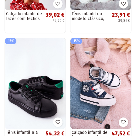
Calçado infantil de
Tênis infantil do
39,02 €
23,91 €
lazer com fechos
modelo clássico,
45,90 €
39,84 €
adesivos Táxi
cor rosa
branco-vermelho
-15%
-15%
Tênis infantil BIG
Calçado infantil de
54,32 €
47,52 €