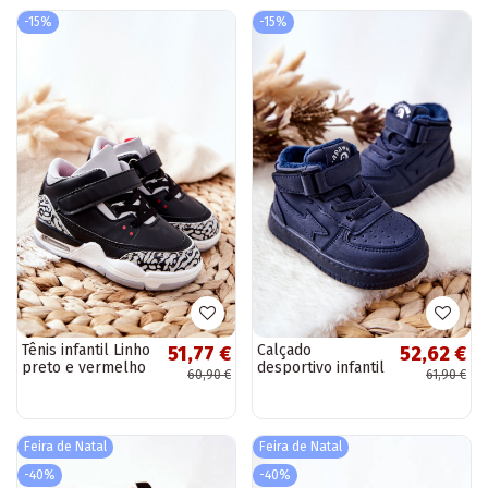
-15%
-15%
Tênis infantil Linho
Calçado
51,77 €
52,62 €
preto e vermelho
desportivo infantil
60,90 €
61,90 €
aquecido na cor
azul escuro Clafi
Feira de Natal
Feira de Natal
-40%
-40%