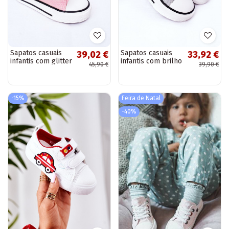
Sapatos casuais
Sapatos casuais
39,02 €
33,92 €
infantis com glitter
infantis com brilho
45,90 €
39,90 €
na cor rosa Bling-
prateado Bling-
Bling
Bling
-15%
Feira de Natal
-40%