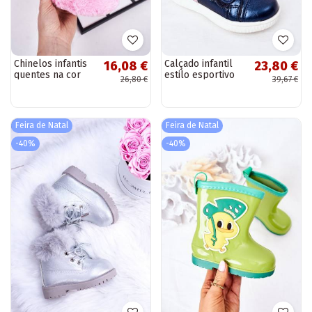
Chinelos infantis
Calçado infantil
16,08 €
23,80 €
quentes na cor
estilo esportivo
26,80 €
39,67 €
rosa Sleepyhead
com arco-íris na
cor azul escuro
Feira de Natal
Feira de Natal
-40%
-40%