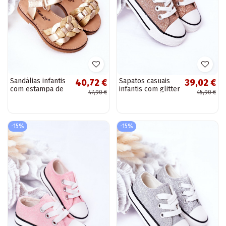
Sandálias infantis
Sapatos casuais
40,72 €
39,02 €
com estampa de
infantis com glitter
47,90 €
45,90 €
cobra na cor
na cor ouro rosa
dourada Baxlee
Bling-Bling
-15%
-15%