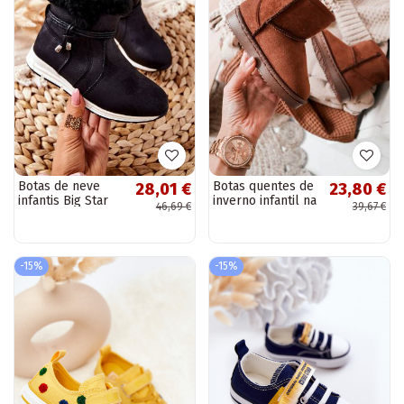
Botas de neve
Botas quentes de
28,01 €
23,80 €
infantis Big Star
inverno infantil na
46,69 €
39,67 €
BB374056BS
cor marrom
pretas
Gooby
-15%
-15%