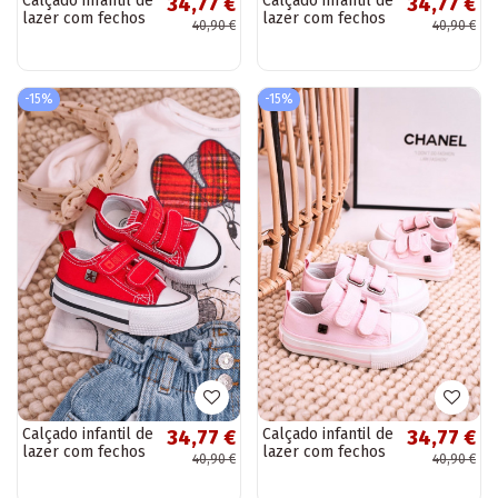
Calçado infantil de
Calçado infantil de
34,77 €
34,77 €
lazer com fechos
lazer com fechos
40,90 €
40,90 €
adesivos BIG STAR
adesivos BIG STAR
HH374200 cor
HH374201 azul
preta
escuro
-15%
-15%
Calçado infantil de
Calçado infantil de
34,77 €
34,77 €
lazer com fechos
lazer com fechos
40,90 €
40,90 €
adesivos BIG STAR
adesivos BIG STAR
HH374202
HH374203 cor rosa