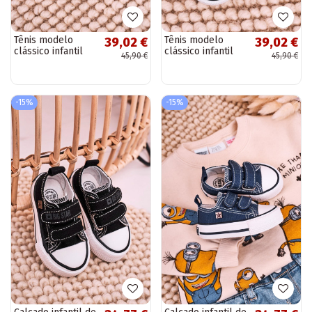
Tênis modelo
Tênis modelo
39,02 €
39,02 €
clássico infantil
clássico infantil
45,90 €
45,90 €
com sola plana
com sola plana
BIG STAR
BIG STAR
HH374195 azul
HH374196
escuro
vermelho
-15%
-15%