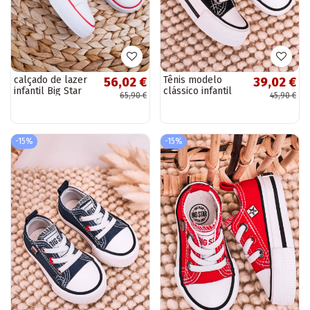
calçado de lazer
Tênis modelo
56,02 €
39,02 €
infantil Big Star
clássico infantil
65,90 €
45,90 €
FF374200 cor
com sola plana
branca
BIG STAR
HH374194 cor
preta
-15%
-15%