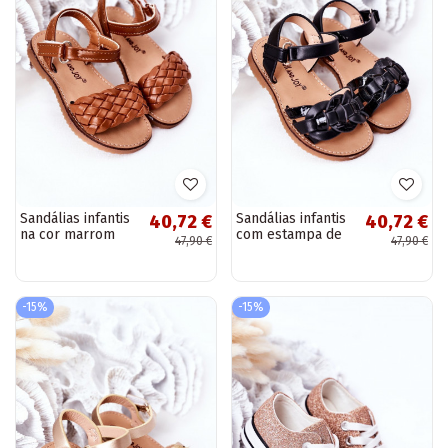
Sandálias infantis
Sandálias infantis
40,72 €
40,72 €
na cor marrom
com estampa de
47,90 €
47,90 €
Bailly
cobra na cor preta
Baxlee
-15%
-15%