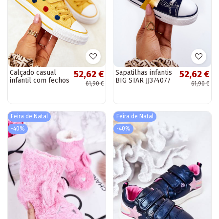
Calçado casual
Sapatilhas infantis
52,62 €
52,62 €
infantil com fechos
BIG STAR JJ374077
61,90 €
61,90 €
adesivos BIG STAR
azul escuro
JJ374056 cor
amarela
Feira de Natal
Feira de Natal
-40%
-40%