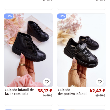
com fechos
com fechos
adesivos cor
adesivos na cor
branca Foster
preta Foster
-15%
-15%
Calçado infantil de
Calçado
38,17 €
42,42 €
lazer com sola
desportivo infantil
44,90 €
49,90 €
Marney preta
na cor preta Frillo