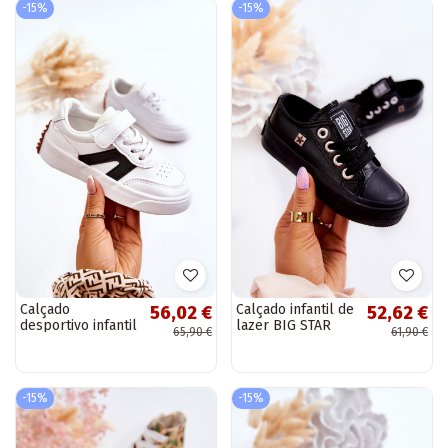
-15%
-15%
Calçado
Calçado infantil de
56,02 €
52,62 €
desportivo infantil
lazer BIG STAR
65,90 €
61,90 €
branco-preto
JJ374311 preto
Jessie
-15%
-15%