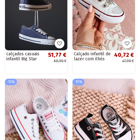
calçados casuais
Calçado infantil de
51,77 €
40,72 €
infantil Big Star
lazer com ilhós
60,90 €
47,90 €
FF374202 azul
brilhantes na cor
escuro
branca Smile
-15%
-15%