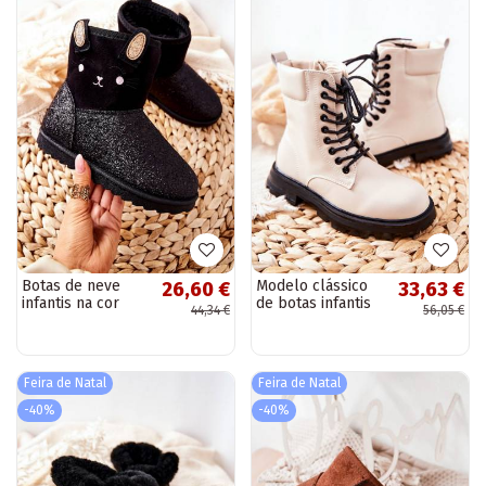
Botas de neve
Modelo clássico
26,60 €
33,63 €
infantis na cor
de botas infantis
44,34 €
56,05 €
preta Coreris
com zíper bege
Clarika
Feira de Natal
Feira de Natal
-40%
-40%