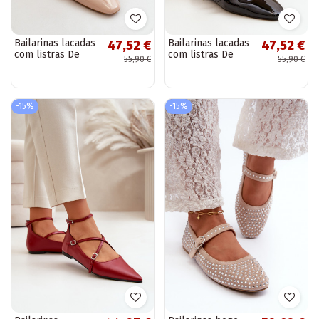
Bailarinas lacadas
Bailarinas lacadas
47,52 €
47,52 €
com listras De
com listras De
55,90 €
55,90 €
salto baixo bege
salto baixo cor
Bialettia
preta Bialettia
-15%
-15%