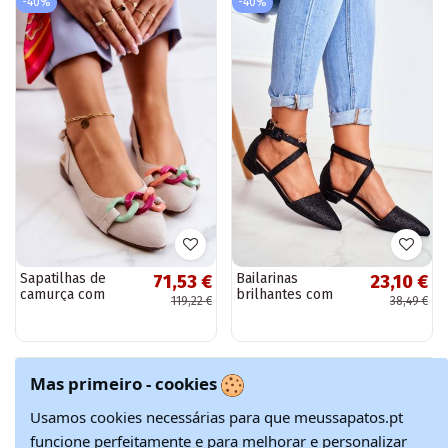
-40%
-40%
Sapatilhas de
Bailarinas
71,53 €
23,10 €
camurça com
brilhantes com
119,22 €
38,49 €
correntes Sapatos
nariz pontudo
marfim
Mas primeiro - cookies
Mostrando 1 - 16 de 16 itens
Usamos cookies necessárias para que meussapatos.pt
funcione perfeitamente e para melhorar e personalizar