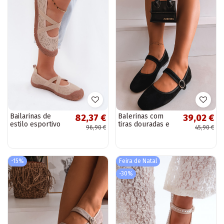
Bailarinas de
Balerinas com
82,37 €
39,02 €
estilo esportivo
tiras douradas e
96,90 €
45,90 €
com tiras elásticas
fivelas pretas
Artiker 58C1903
Kelisa
cor areia
-15%
Feira de Natal
-30%