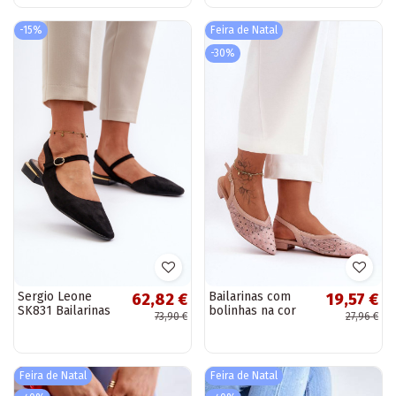
strass Tinara
fino cinza Ellesara
-15%
Feira de Natal
-30%
Sergio Leone
Bailarinas com
62,82 €
19,57 €
SK831 Bailarinas
bolinhas na cor
73,90 €
27,96 €
pretas de salto
rosa Adore
baixo e bico
aberto
Feira de Natal
Feira de Natal