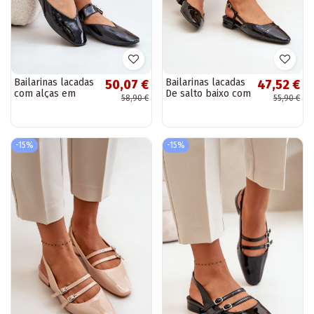
Bailarinas lacadas
Bailarinas lacadas
50,07 €
47,52 €
com alças em
De salto baixo com
58,90 €
55,90 €
Azirae preto
salto aberto cor
preta Kairael
-15%
-15%