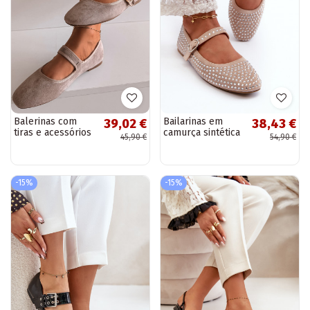
Balerinas com
Bailarinas em
39,02 €
38,43 €
tiras e acessórios
camurça sintética
45,90 €
54,90 €
dourados com
com strass na cor
fivelas cor areia
areia Tinara
Kelisa
-15%
-15%