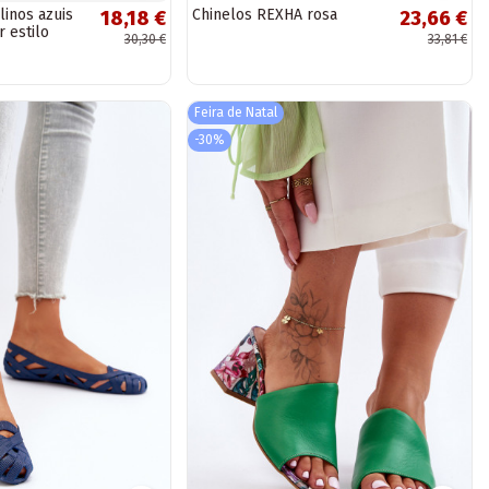
linos azuis
Chinelos REXHA rosa
18,18 €
23,66 €
r estilo
30,30 €
33,81 €
Feira de Natal
-30%