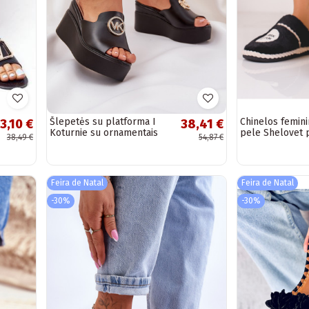
Šlepetės su platforma I
Chinelos femin
3,10 €
38,41 €
Koturnie su ornamentais
pele Shelovet 
38,49 €
54,87 €
juodos spalvos
Įjungtanessia
Feira de Natal
Feira de Natal
-30%
-30%