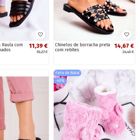
s Raula com
Chinelos de borracha preta
11,39 €
14,67 €
oados
com rebites
16,27 €
24,45 €
Feira de Natal
-40%