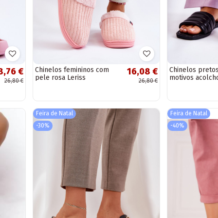
Chinelos femininos com
Chinelos preto
8,76 €
16,08 €
pele rosa Leriss
motivos acolch
26,80 €
26,80 €
Feira de Natal
Feira de Natal
-30%
-40%