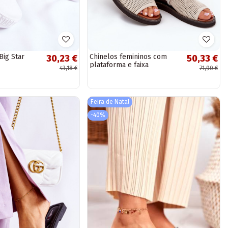
Big Star
Chinelos femininos com
30,23 €
50,33 €
plataforma e faixa
43,18 €
71,90 €
decorativa, cor areia
Feira de Natal
-40%