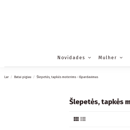
Novidades
Mulher
Lar
Batai pigiau
Šlepetės, tapkės moterims - Išpardavimas
Šlepetės, tapkės 