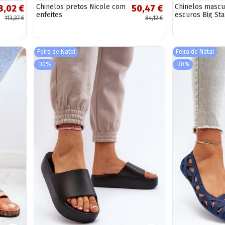
Chinelos pretos Nicole com
Chinelos mascu
8,02 €
50,47 €
enfeites
escuros Big Sta
113,37 €
84,12 €
japonês
Feira de Natal
Feira de Natal
-30%
-30%