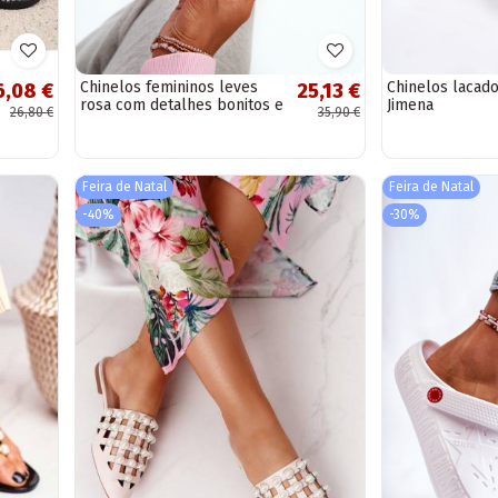
Chinelos femininos leves
Chinelos lacado
6,08 €
25,13 €
rosa com detalhes bonitos e
Jimena
26,80 €
35,90 €
sola robusta Bremavia
Feira de Natal
Feira de Natal
-40%
-30%