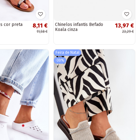
s cor preta
Chinelos infantis Befado
8,11 €
13,97 €
Koala cinza
11,58 €
23,29 €
Feira de Natal
-30%