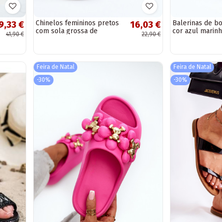
Chinelos femininos pretos
Balerinas de b
9,33 €
16,03 €
com sola grossa de
cor azul marin
41,90 €
22,90 €
poliuretano
Feira de Natal
Feira de Natal
-30%
-30%