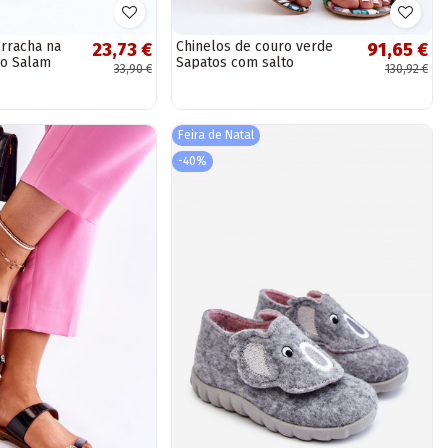
orracha na
Chinelos de couro verde
23,73 €
91,65 €
ho Salam
Sapatos com salto
33,90 €
130,92 €
Feira de Natal
-40%