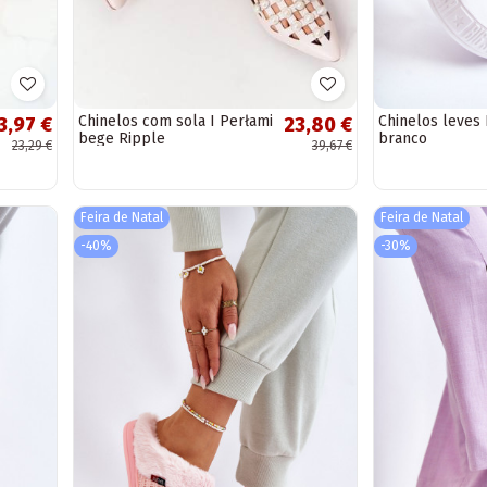
Chinelos com sola I Perłami
Chinelos leves 
3,97 €
23,80 €
bege Ripple
branco
23,29 €
39,67 €
Feira de Natal
Feira de Natal
-40%
-30%