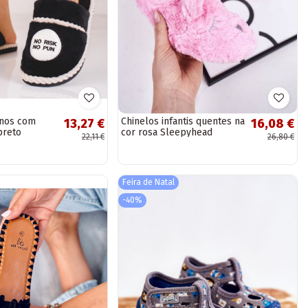
inos com
Chinelos infantis quentes na
13,27 €
16,08 €
preto
cor rosa Sleepyhead
22,11 €
26,80 €
Feira de Natal
-40%