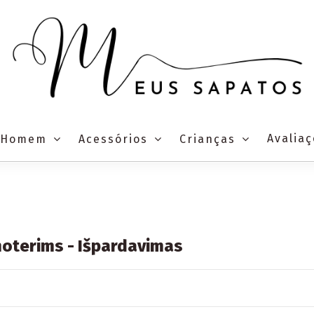
Avalia
Homem
Acessórios
Crianças
moterims - Išpardavimas