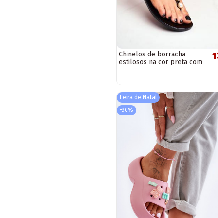
Chinelos de borracha
1
estilosos na cor preta com
pérolas
Feira de Natal
-30%