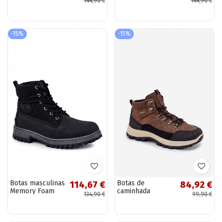
144,90 €
144,90 €
masculinas
masculinas
aquecidas Cross
aquecidas Cross
Jeans KK1R4018C
Jeans KK1R4020C
cor preta
cor marrom
-15%
-15%
Botas masculinas
Botas de
114,67 €
84,92 €
Memory Foam
caminhada
134,90 €
99,90 €
Big Star
masculinas
KK174206 cor
marrons "Big Star
preta
SS174049"