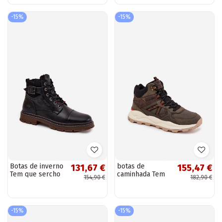
3711 pretas
cor marrom
escuro
-15%
-15%
Botas de inverno
botas de
131,67 €
155,47 €
Tem que sercho
caminhada Tem
154,90 €
182,90 €
EMrangler
que sercho
20253035.11A
EMRANGLER
marrom escuro
EMEST MEN MID
20253027 cor
-15%
-15%
cáqui