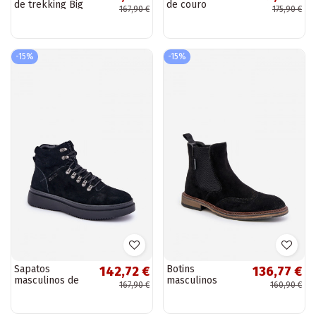
de trekking Big
de couro
167,90 €
175,90 €
Star OO174341
quentes Big Star
cor preta
OO174164 cor
preta
-15%
-15%
Sapatos
Botins
142,72 €
136,77 €
masculinos de
masculinos
167,90 €
160,90 €
camurça quentes
estilosos de
Big Star
camurça Big Star
OO174187 cor
OO174192, cor