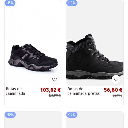
-15%
-10%
Botas de
Botas de
103,62 €
56,80 €
caminhada
caminhada pretas
121,90 €
63,11 €
masculinas Big
de inverno,
Star Outdoor
"Violette"
pretas GG174269
-10%
-10%