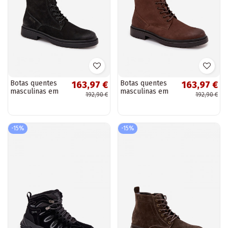
Botas quentes
Botas quentes
163,97 €
163,97 €
masculinas em
masculinas em
192,90 €
192,90 €
couro Big Star
couro Big Star
OO174148 pretas
OO174149 cor
chocolate
-15%
-15%