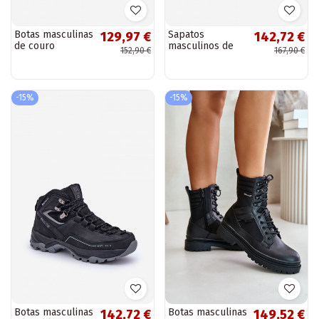
Botas masculinas
Sapatos
129,97 €
142,72 €
de couro
masculinos de
152,90 €
167,90 €
quentes Big Star
camurça quentes
OO174166 cor
Big Star
preta
OO174189 cor
marrom
-15%
-15%
Botas masculinas
Botas masculinas
142,72 €
149,52 €