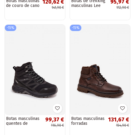
Botas masculinas
Botas de trekking
120,62 €
95,97 €
de couro de cano
masculinas Lee
141,90 €
112,90 €
curto Lee Cooper
Cooper LCJ-25-01-
LCJ-25-33-3961
3717 pretas
pretas
-15%
-15%
Botas masculinas
Botas masculinas
99,37 €
131,67 €
quentes de
forradas
116,90 €
154,90 €
trekking Lee
Wrangler
Cooper LCJ-25-01-
20253034.IKU na