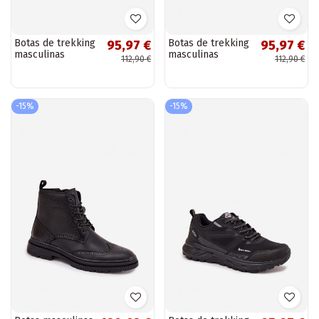
Botas de trekking
Botas de trekking
95,97 €
95,97 €
masculinas
masculinas
112,90 €
112,90 €
aquecidas Lee
aquecidas Lee
Cooper LCJ-25-01-
Cooper LCJ-25-01-
3723M pretas
3722M cinzas
-15%
-15%