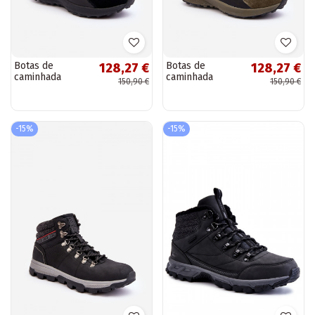
Botas de
Botas de
128,27 €
128,27 €
caminhada
caminhada
150,90 €
150,90 €
masculinas
masculinas
forradas pretas
forradas verdes
Big Star
Big Star
MM174334
MM174333
-15%
-15%