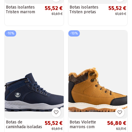
Botas isolantes
Botas isolantes
55,52 €
55,52 €
Tristen marrom
Tristen pretas
61,69 €
61,69 €
-10%
-10%
Botas de
Botas Violette
55,52 €
56,80 €
caminhada isoladas
marrons com
61,69 €
63,11 €
Briar Navy
isolamento