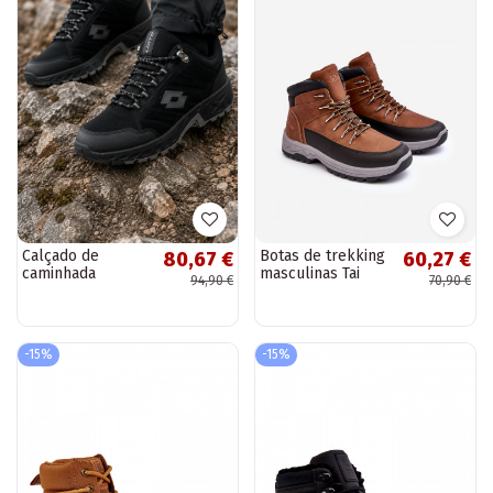
Calçado de
Botas de trekking
80,67 €
60,27 €
caminhada
masculinas Tai
94,90 €
70,90 €
masculino em
turiraena na cor
preto LOTTO
marrom
2400290U
KETCHAM
-15%
-15%