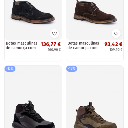
Botas masculinas
Botas masculinas
136,77 €
93,42 €
de camurça com
de camurça com
160,90 €
109,90 €
cadarços Big Star
cadarços Big Star
OO174146 na cor
OO174145 na cor
preta
marrom escuro
-15%
-15%