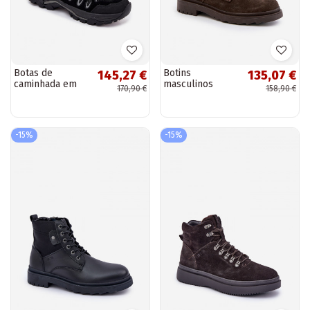
Botas de
Botins
145,27 €
135,07 €
caminhada em
masculinos
170,90 €
158,90 €
couro para
forrados em
homens Big Star
camurça Para o
OO17433 HI-POLY
Castelo Big Star
SYSTEM pretas
OO174229, cor
-15%
-15%
marrom