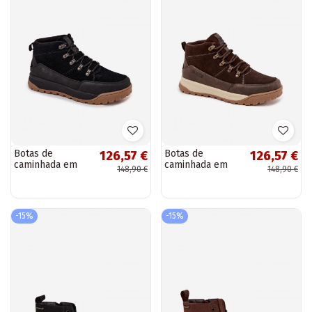
Botas de
Botas de
126,57 €
126,57 €
caminhada em
caminhada em
148,90 €
148,90 €
camurça para
camurça para
homens Big Star
homens Big Star
SS174265 pretas
SS174263
marrons
-15%
-15%