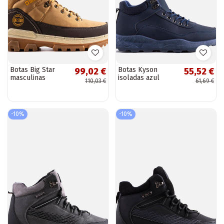
Botas Big Star
Botas Kyson
99,02 €
55,52 €
masculinas
isoladas azul
110,03 €
61,69 €
marrons KK174119
marinho
-10%
-10%