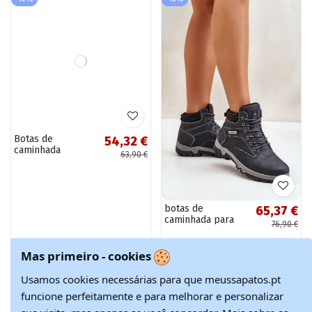
Botas de
botas de
54,32 €
65,37 €
caminhada
caminhada para
63,90 €
76,90 €
isoladas para
homens
homem com
aquecimento de
atacadores pretas
couro ecológico
Mas primeiro - cookies
Zerista
azul escuro
-15%
Feira de Natal
Neramia
Usamos cookies necessárias para que meussapatos.pt
-30%
funcione perfeitamente e para melhorar e personalizar