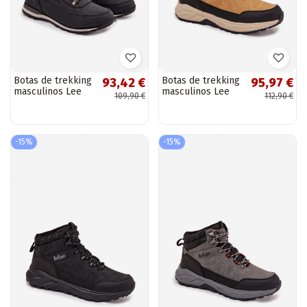
Botas de trekking
Botas de trekking
93,42 €
95,97 €
masculinos Lee
masculinos Lee
109,90 €
112,90 €
Cooper LCJ-25-03-
Cooper LCJ-25-01-
3844M cor preta
3724M cor marrom
-15%
-15%