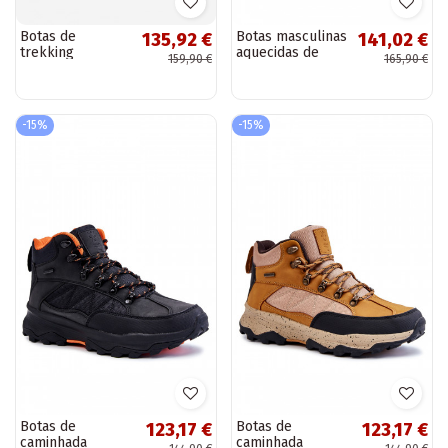
Botas de
Botas masculinas
135,92 €
141,02 €
trekking
aquecidas de
159,90 €
165,90 €
masculinas Big
caminhada Cross
Star KK174215
Jeans KK1R4022C
cor preta
cor preta
-15%
-15%
Botas de
Botas de
123,17 €
123,17 €
caminhada
caminhada