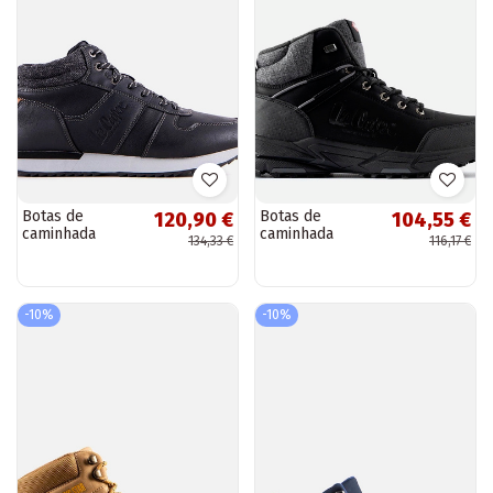
Botas de
Botas de
120,90 €
104,55 €
caminhada
caminhada
134,33 €
116,17 €
pretas de
masculinas
inverno, “LCJ-22-
pretas com
31-1460M Lee
isolamento LCJ-
Cooper”
23-01-2036M
-10%
-10%