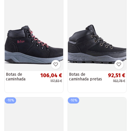
Botas de
Botas de
106,04 €
92,51 €
caminhada
caminhada pretas
117,83 €
102,78 €
pretas de
de inverno, “LCJ-22-
inverno, “LCJ-22-
01-1391M Lee
31-1451M Lee
Cooper”
Cooper”
-10%
-10%