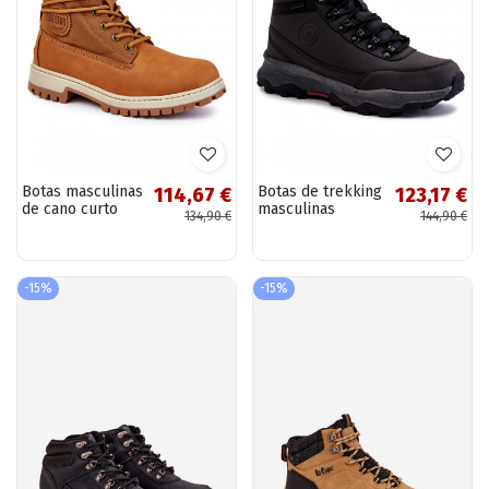
Botas masculinas
Botas de trekking
114,67 €
123,17 €
de cano curto
masculinas
134,90 €
144,90 €
Memory Foam
forradas Cross
Big Star
Jeans KK1R4027C
KK174203 na cor
cor preta
marrom
-15%
-15%