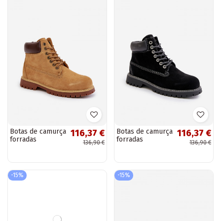
Botas de camurça
Botas de camurça
116,37 €
116,37 €
forradas
forradas
136,90 €
136,90 €
masculinas Big
masculinas Big
Star OO174136
Star OO174138
HI-POLY SYSTEM,
HI-POLY SYSTEM,
cor marrom
cor preta
-15%
-15%