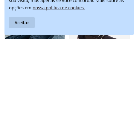
sua visita, mas apenas se você concordar. Mais sobre as
opções em
nossa política de cookies.
Aceitar
Sapatos de lazer
Botas de
65,37 €
30,23 €
modelo clássico
caminhada pretas
76,90 €
43,18 €
com sola BIG STAR
Maraena para
FF174550 cor preta
homens
-15%
-15%