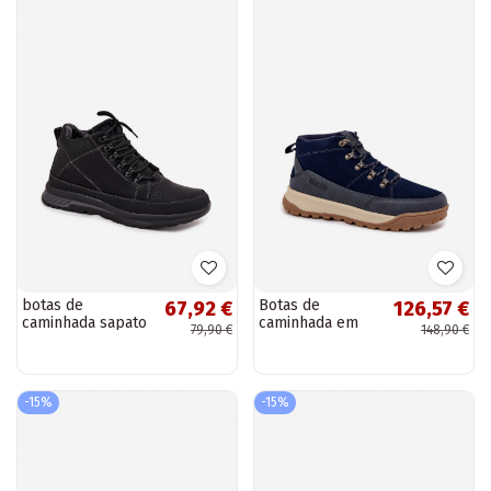
botas de
Botas de
67,92 €
126,57 €
caminhada sapato
caminhada em
79,90 €
148,90 €
Tem que sercho
camurça para
aquecimento cor
homens Big Star
preta EMivelle
SS174264 azul-
marinho
-15%
-15%