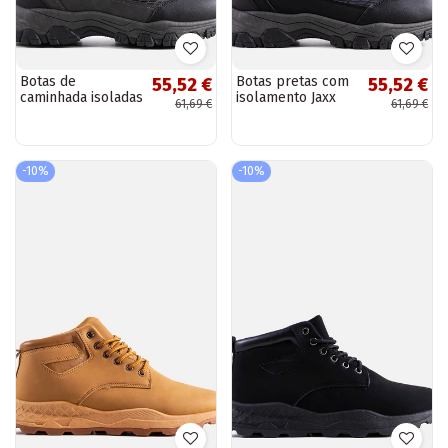
Botas de
Botas pretas com
55,52 €
55,52 €
caminhada isoladas
isolamento Jaxx
61,69 €
61,69 €
cinza Jaxx
-10%
-10%