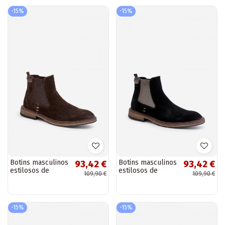
preta
preta
-15%
-15%
Botins masculinos
Botins masculinos
93,42 €
93,42 €
estilosos de
estilosos de
109,90 €
109,90 €
camurça Big Star
camurça Big Star
OO174155, cor
OO174154, cor
marrom
preta
-15%
-15%