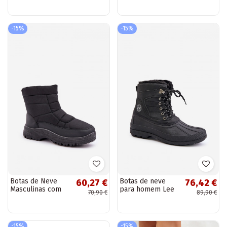
-15%
-15%
Botas de Neve
Botas de neve
60,27 €
76,42 €
Masculinas com
para homem Lee
70,90 €
89,90 €
Forro em Pelúcia
Cooper LCJ-24-44-
Pretas Linnora
2872M preto
-15%
-15%