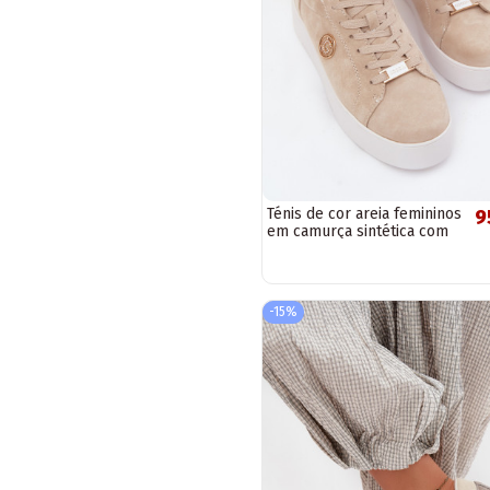
Ténis de cor areia femininos
9
em camurça sintética com
plataforma Dainty
-15%