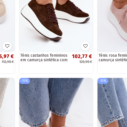
Ténis castanhos femininos
Ténis rosa fem
5,97 €
102,77 €
em camurça sintética com
camurça sintét
112,90 €
120,90 €
plataforma Inaya
plataforma Ina
-15%
-15%