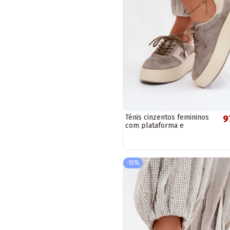
Ténis cinzentos femininos
9
com plataforma e
perfuração Umbry
-15%