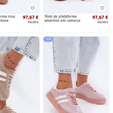
orma rosa
Tênis de plataforma
97,67 €
97,67 €
ressa
amarelos em camurça
114,90 €
114,90 €
Coressa
-15%