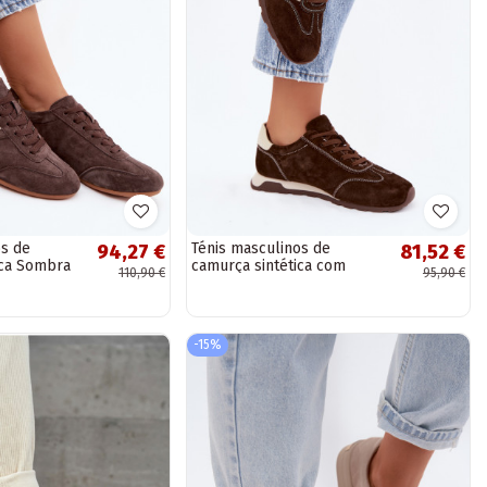
os de
Ténis masculinos de
94,27 €
81,52 €
ica Sombra
camurça sintética com
110,90 €
95,90 €
plataforma cor chocolate
-15%