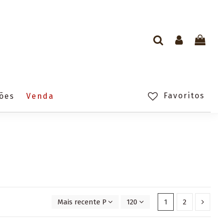
Favoritos
ções
Venda
Mais recente Primeiro
120
1
2