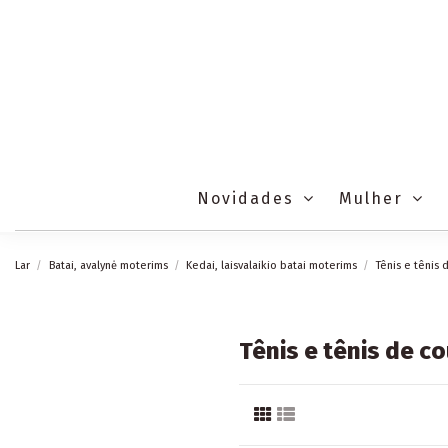
Novidades
Mulher
Lar
Batai, avalynė moterims
Kedai, laisvalaikio batai moterims
Tênis e tênis 
Tênis e tênis de c