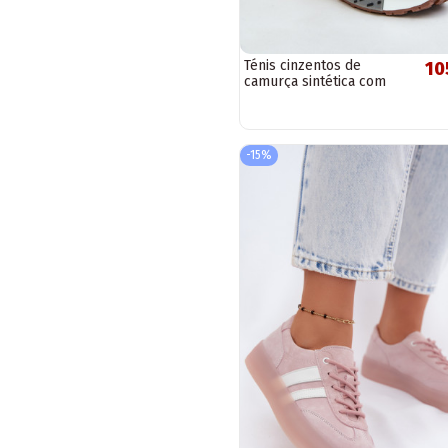
Ténis cinzentos de
10
camurça sintética com
plataforma e atacadores
grossos Artiker 54C1463
-15%