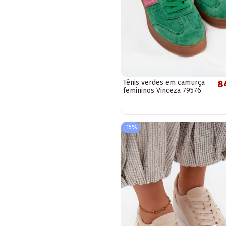
Ténis verdes em camurça
8
femininos Vinceza 79576
-15%