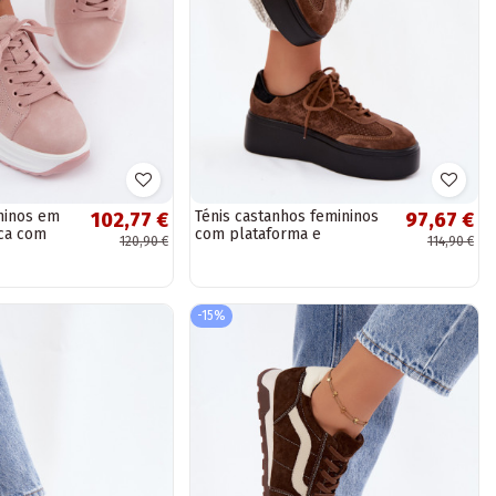
ininos em
Ténis castanhos femininos
102,77 €
97,67 €
ica com
com plataforma e
120,90 €
114,90 €
ya
perfuração Umbry
-15%