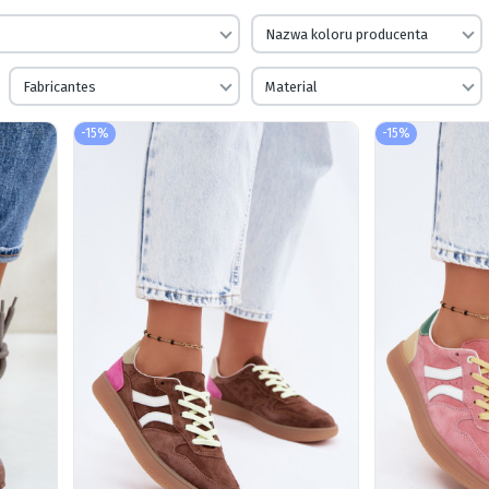
Nazwa koloru producenta
Fabricantes
Material
-15%
-15%