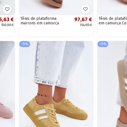
Tênis de plataforma
Tênis de plataf
5,63 €
97,67 €
marrons em camurça
em camurça Co
150,90 €
114,90 €
Coressa
-15%
-15%