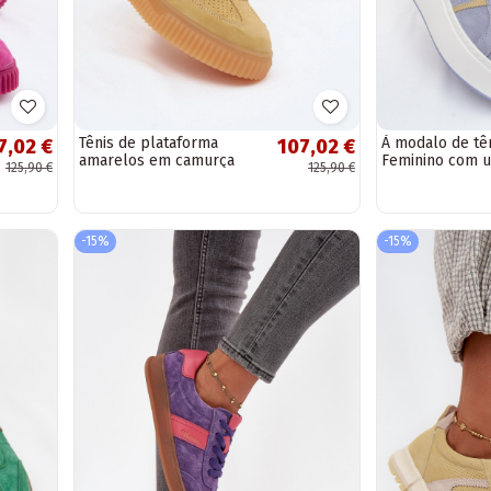
Tênis de plataforma
À modalo de tê
7,02 €
107,02 €
amarelos em camurça
Feminino com 
125,90 €
125,90 €
Artelle
plataforma ca
naturaloParaa c
Salima
-15%
-15%