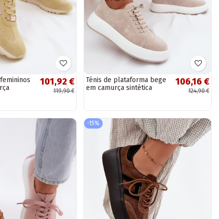
 femininos
Ténis de plataforma bege
101,92 €
106,16 €
rça
em camurça sintética
119,90 €
124,90 €
Blushy
-15%