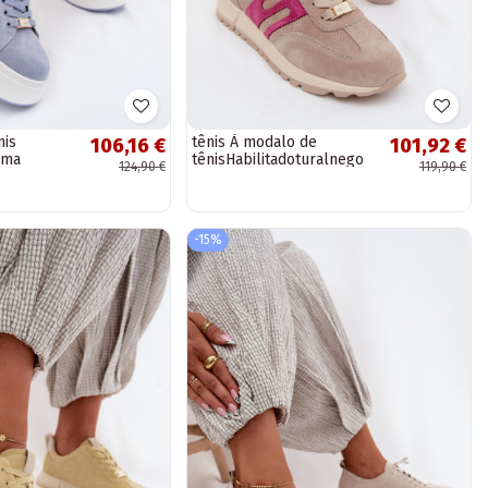
nis
tênis À modalo de
106,16 €
101,92 €
uma
tênisHabilitadoturalnego
124,90 €
119,90 €
murça
de camurçau Feminino
or azul
bege Lovey
-15%