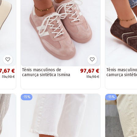
Ténis masculinos de
Ténis masculin
7,67 €
97,67 €
camurça sintética Ismina
camurça sintét
114,90 €
114,90 €
cor rosa
cor chocolate
-15%
-15%