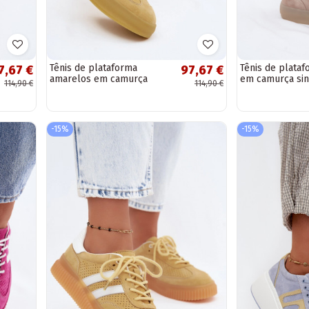
Tênis de plataforma
Tênis de plata
7,67 €
97,67 €
amarelos em camurça
em camurça sin
114,90 €
114,90 €
sintética Coralia
Coralia
-15%
-15%