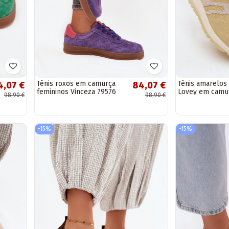
Ténis roxos em camurça
Ténis amarelos
4,07 €
84,07 €
femininos Vinceza 79576
Lovey em camu
98,90 €
98,90 €
sintética
-15%
-15%