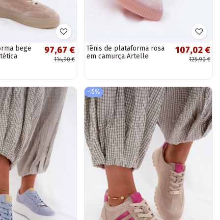
forma bege
Tênis de plataforma rosa
97,67 €
107,02 €
tética
em camurça Artelle
114,90 €
125,90 €
-15%