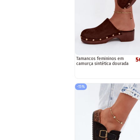
Tamancos femininos em
5
camurça sintética dourada
com tachas Cherryelle
-15%