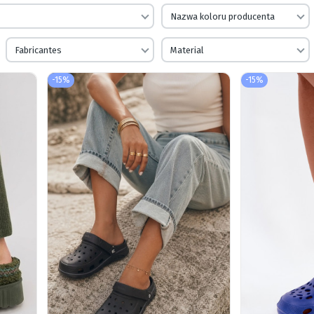
Nazwa koloru producenta
Fabricantes
Material
-15%
-15%