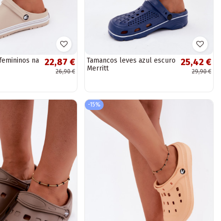
femininos na
Tamancos leves azul escuro
22,87 €
25,42 €
Merritt
26,90 €
29,90 €
-15%