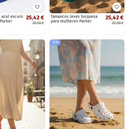
 azul escuro
Tamancos leves turquesa
25,42 €
25,42 €
Parker
para mulheres Parker
29,90 €
29,90 €
-15%