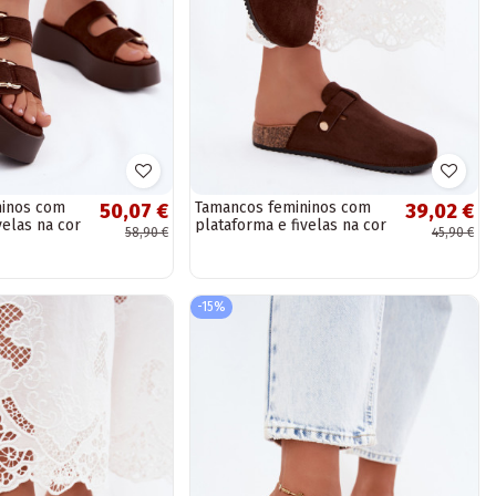
ninos com
Tamancos femininos com
50,07 €
39,02 €
velas na cor
plataforma e fivelas na cor
58,90 €
45,90 €
camurça
chocolate Selio
a
-15%