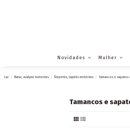
Novidades
Mulher
Lar
Batai, avalynė moterims
Šlepetės, tapkės moterims
Tamancos e sapatos 
Tamancos e sapato