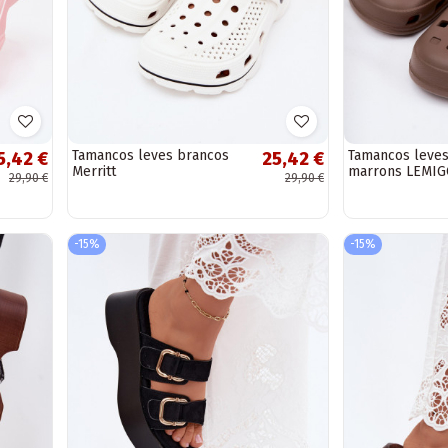
Tamancos leves brancos
Tamancos leves
5,42 €
25,42 €
Merritt
marrons LEMIG
29,90 €
29,90 €
-15%
-15%