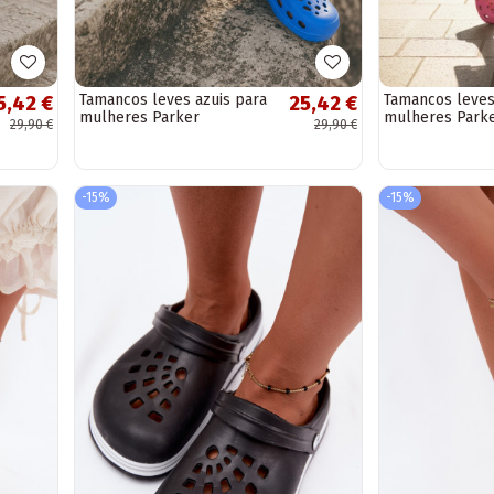
Tamancos leves azuis para
Tamancos leves
5,42 €
25,42 €
mulheres Parker
mulheres Park
29,90 €
29,90 €
-15%
-15%