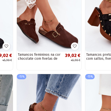
Tamancos femininos na cor
Tamancos preto
9,02 €
39,02 €
chocolate com fivelas de
com saltos, five
45,90 €
45,90 €
camurça sintética Tropina
tachinhas Lagu
-15%
-15%