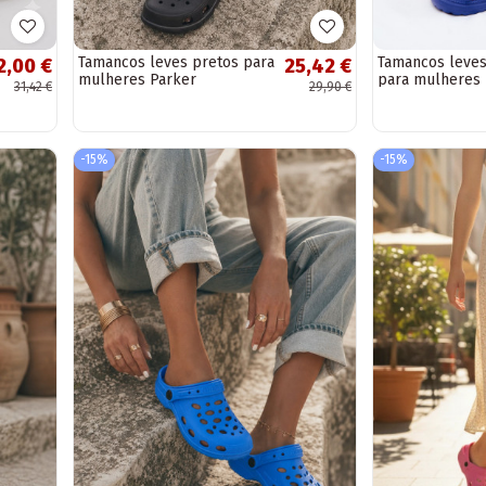
Tamancos leves pretos para
Tamancos leves
2,00 €
25,42 €
mulheres Parker
para mulheres 
31,42 €
29,90 €
-15%
-15%