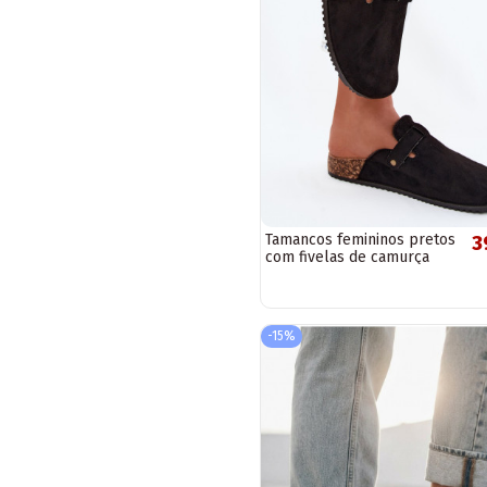
Tamancos femininos pretos
3
com fivelas de camurça
sintética Tropina
-15%