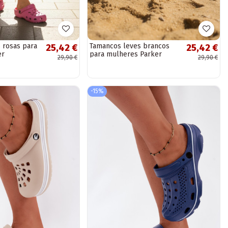
 rosas para
Tamancos leves brancos
25,42 €
25,42 €
er
para mulheres Parker
29,90 €
29,90 €
-15%