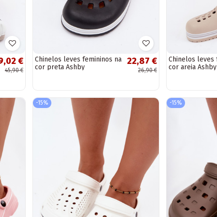
Chinelos leves femininos na
Chinelos leves 
9,02 €
22,87 €
cor preta Ashby
cor areia Ashby
45,90 €
26,90 €
-15%
-15%