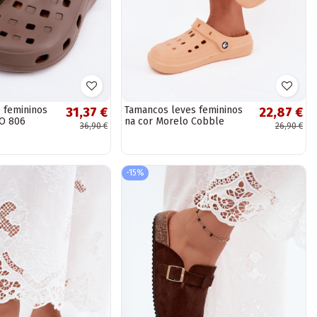
 femininos
Tamancos leves femininos
31,37 €
22,87 €
O 806
na cor Morelo Cobble
36,90 €
26,90 €
-15%