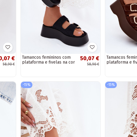
Tamancos femininos com
Tamancos femi
0,07 €
50,07 €
plataforma e fivelas na cor
plataforma e fi
58,90 €
58,90 €
preta em camurça sintética
chocolate em 
Hazelia
sintética Hazeli
-15%
-15%