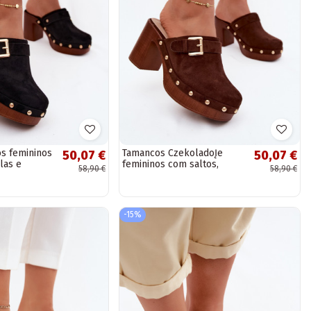
s femininos
Tamancos CzekoladoĮe
50,07 €
50,07 €
las e
femininos com saltos,
58,90 €
58,90 €
nelle
fivelas e tachinhas
Lagunelle
-15%