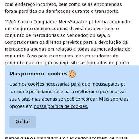
com endereço incorreto, bem como se as encomendas
foram perdidas ou danificadas durante o transporte.
11.5.4. Caso o Comprador MeusSapatos.pt tenha adquirido
um conjunto de mercadorias, deverá devolver todo o
conjunto de mercadorias ao Vendedor, ou seja, o
Comprador tem os direitos previstos para a devolução da
mercadoria apenas em relação a todas as mercadorias do
conjunto. Caso pelo menos uma das mercadorias do
conjunto não cumpra os requisitos estipulados no ponto
11.5.2 das Regras, o Vendedor tem o direito de recusar a
Mas primeiro - cookies
aceitação da totalidade do conjunto de mercadorias
devolvido.
Usamos cookies necessárias para que meussapatos.pt
funcione perfeitamente e para melhorar e personalizar
11.5.5. Após utilizar os direitos previstos nas cláusulas 11.1-
sua visita, mas apenas se você concordar. Mais sobre as
11.5 do Regulamento, o comprador deverá cumprir os
opções em
nossa política de cookies.
requisitos para a devolução da mercadoria previstos no
Regulamento e seguir o procedimento neles previsto.
Aceitar
11.5.6. Ao aprovar estas Regras, o Comprador concorda que
o dinheiro será devolvido à conta bancária do Comprador, a
menos que o Comprador e o Vendedor acordem de outra