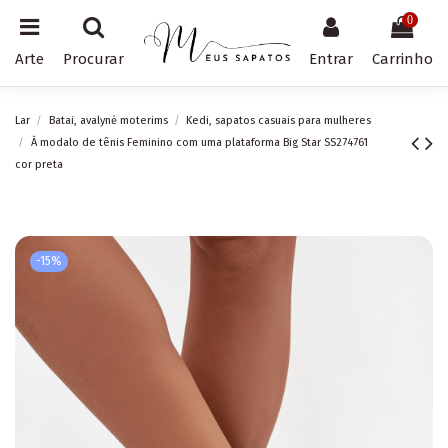
0
Arte
Procurar
Entrar
Carrinho
Lar
Batai, avalynė moterims
Kedi, sapatos casuais para mulheres
À modalo de tênis Feminino com uma plataforma Big Star SS274761
cor preta
-15%