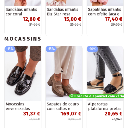
Sandálias infantis
Sandálias infantis
Sapatilhas infantis
cor coral
Big Star rosa
com efeito laca e
12,60 €
15,00 €
17,40 €
fitas na cor branca
Zolly
21,00 €
25,00 €
29,00 €
MOCASSINS
-15%
-15%
-10%
Produto disponível com várias
Mocassins
Sapatos de couro
Alpercatas
envernizados
com saltos e
plataforma pretas
31,37 €
169,07 €
20,65 €
femininos com
ornamentos cor
Lafrenière
franjas pretos
areia Lemar
36,90 €
198,90 €
22,94 €
Galera
Gelanor