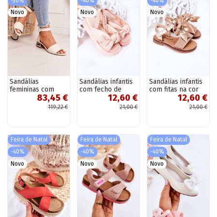
-30%
-40%
-40%
Novo
Novo
Novo
Sandálias
Sandálias infantis
Sandálias infantis
femininas com
com fecho de
com fitas na cor
83,45 €
12,60 €
12,60 €
salto dourado
pressão, cor rosa
dourada
Laura Messi bege
119,22 €
21,00 €
21,00 €
Feira de Natal
Feira de Natal
Feira de Natal
-40%
-40%
-40%
Novo
Novo
Novo