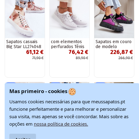
Sapatos casuais
com elementos
Sapatos em couro
Big Star LL274048
perfurados Tênis
de modelo
61,12 €
76,42 €
226,87 €
bege-rosa
modelo sapatos
esportivo com
couro natural cor
plataforma Para
71,90 €
89,90 €
266,90 €
cinza S.Barski
Turiciejka 06767-
LR482
15, cor rosa
-15%
-15%
-10%
Mas primeiro - cookies
Usamos cookies necessárias para que meussapatos.pt
funcione perfeitamente e para melhorar e personalizar
sua visita, mas apenas se você concordar. Mais sobre as
opções em
nossa política de cookies.