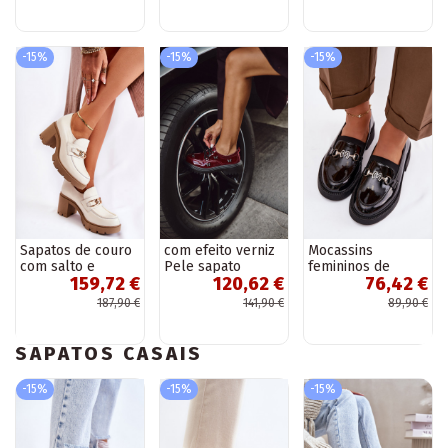
-15%
-15%
-15%
Sapatos de couro
com efeito verniz
Mocassins
com salto e
Pele sapato
femininos de
159,72 €
120,62 €
76,42 €
detalhes dourados
FemininoPrzypinkami
couro envernizado
Lemar Mikeyla cor
Artiker 57C0336
com detalhes
187,90 €
141,90 €
89,90 €
marfim
Borgonha
elegantes Vinceza
39985 cor preta
SAPATOS CASAIS
-15%
-15%
-15%