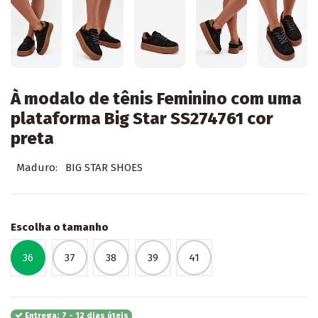
À modalo de tênis Feminino com uma
plataforma Big Star SS274761 cor
preta
Maduro:
BIG STAR SHOES
Escolha o tamanho
36
37
38
39
41
Entrega: 7 - 12 dias úteis