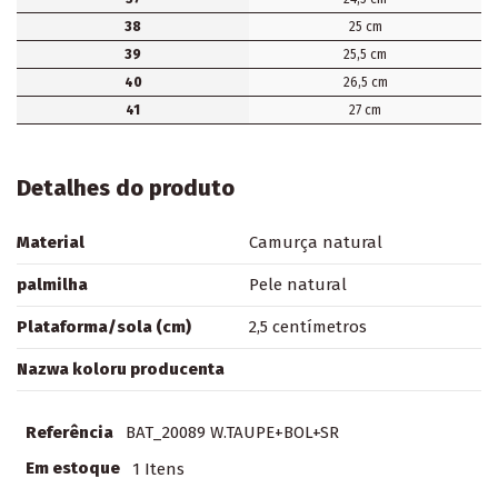
38
25 cm
39
25,5 cm
40
26,5 cm
41
27 cm
Detalhes do produto
Material
Camurça natural
palmilha
Pele natural
Plataforma/sola (cm)
2,5 centímetros
Nazwa koloru producenta
Referência
BAT_20089 W.TAUPE+BOL+SR
Em estoque
1 Itens