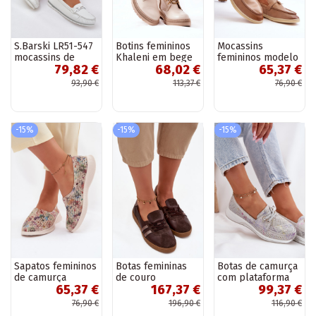
S.Barski LR51-547
Botins femininos
Mocassins
mocassins de
Khaleni em bege
femininos modelo
79,82 €
68,02 €
65,37 €
couro com
clássico na cor
ornamentos na
marrom Cortez
93,90 €
113,37 €
76,90 €
cor branca
-15%
-15%
-15%
Sapatos femininos
Botas femininas
Botas de camurça
de camurça
de couro
com plataforma
65,37 €
167,37 €
99,37 €
perfurados Eliva
camurçado, tipo
Artiker 56C2104
em várias cores
barefoot, Zazoo
cor cinza
76,90 €
196,90 €
116,90 €
N1341 na cor