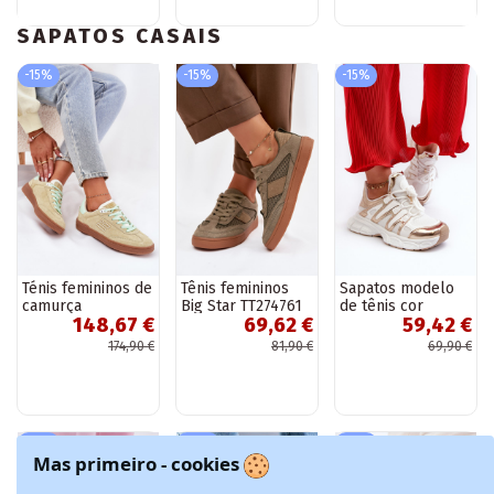
chocolate
SAPATOS CASAIS
-15%
-15%
-15%
Ténis femininos de
Tênis femininos
Sapatos modelo
camurça
Big Star TT274761
de tênis cor
148,67 €
69,62 €
59,42 €
"Sneakers"
na cor caqui
branco-ouro
D.Franklin
Ahmani
174,90 €
81,90 €
69,90 €
DFSH387005 verde
limão
-15%
-10%
-15%
Mas primeiro - cookies