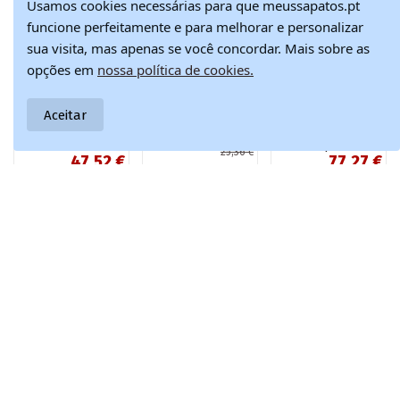
Usamos cookies necessárias para que meussapatos.pt
funcione perfeitamente e para melhorar e personalizar
sua visita, mas apenas se você concordar. Mais sobre as
opções em
nossa política de cookies.
Produto disponível com várias opções
Aceitar
Tênis estilosos
Tênis
Tênis femininos de
22,83 €
femininos com
cano
estilo esportivo
25,36 €
47,52 €
77,27 €
plataforma rosa
alto
Big Star TT274161
Silavia
rosa
na cor areia
55,90 €
90,90 €
Robin
Junte-se a nós e nunca perca as notícias mais recentes sobre
moda e inspiração.
Torne-se um assinante da nossa newsletter!