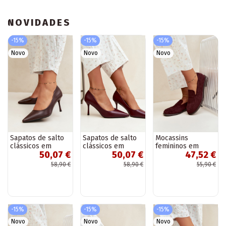
NOVIDADES
-15%
-15%
-15%
Novo
Novo
Novo
Sapatos de salto
Sapatos de salto
Mocassins
clássicos em
clássicos em
femininos em
50,07 €
50,07 €
47,52 €
couro sintético,
couro sintético,
camurça sintética,
cor chocolate
cor bordô Nesha
cor bordô Laisie
58,90 €
58,90 €
55,90 €
Nesha
-15%
-15%
-15%
Novo
Novo
Novo