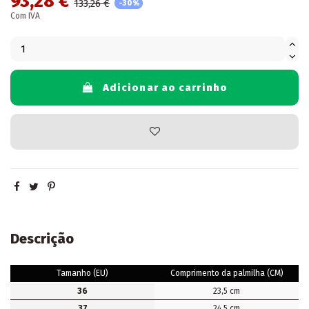
93,28 €
133,26 €
-30%
Com IVA
Adicionar ao carrinho
Descrição
Tamanho (EU)
Comprimento da palmilha (CM)
36
23,5 cm
37
24,5 cm