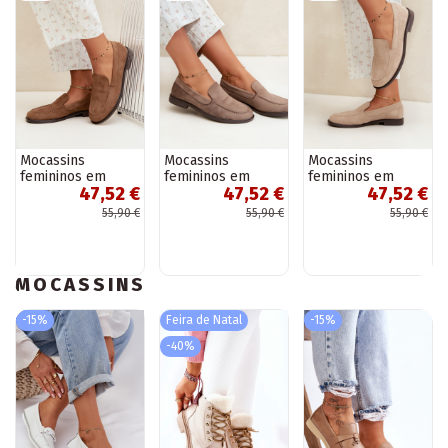
Mocassins
Mocassins
Mocassins
femininos em
femininos em
femininos em
47,52 €
47,52 €
47,52 €
camurça sintética,
camurça sintética,
camurça sintética,
cor castanho
cor argila Laisie
cor areia Laisie
55,90 €
55,90 €
55,90 €
Laisie
MOCASSINS
-15%
Feira de Natal
-15%
-40%